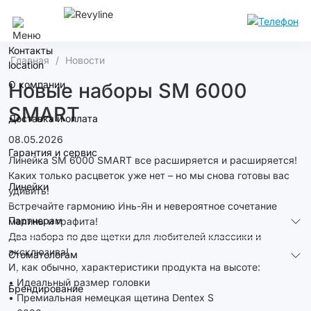
Екатеринбург
Контакты
Главная
Новости
О компании
Новые наборы SM 6000
SMART
Доставка и оплата
08.05.2026
Гарантия и сервис
Линейка SM 6000 SMART все расширяетcя и расширяется!
Каких только расцветок уже нет – но мы снова готовы вас
Линейки
удивить!
Встречайте гармонию Инь-Ян и невероятное сочетание
Партнерам
малины и графита!
Два набора по две щетки для любителей классики и
эксклюзива!
Стоматологам
И, как обычно, характеристики продукта на высоте:
• Идеальный размер головки
Брендирование
• Премиальная немецкая щетина Dentex S