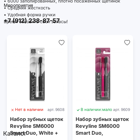
• 6000 заполированных, плотно посаженных щетинок
Мероприятия
• Средняя жесткость
• Удобная форма ручки
+7 (912) 238-87-57
Время обновить свои запасы!
Нет в наличии
арт. 9608
В наличии:
мало
арт. 9609
Набор зубных щеток
Набор зубных щеток
Revyline SM6000
Revyline SM6000
Каталог
Smart Duo, White +
Smart Duo,
Black
Raspberry + Grey