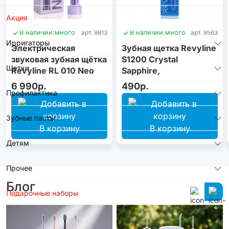
Акция
В наличии:
много
арт. 9813
В наличии:
много
арт. 9563
Ирригаторы
Электрическая
Зубная щетка Revyline
звуковая зубная щётка
S1200 Crystal
Щетки
Revyline RL 010 Neo
Sapphire,
Violet
монопучковая
6 990р.
490р.
Профилактика
Зубные пасты
В корзину
В корзину
Детям
Прочее
Блог
Подарочные наборы