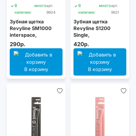
В
много
арт.
В
много
арт.
наличии:
9604
наличии:
9621
Зубная щетка
Зубная щетка
Revyline SM1000
Revyline S1200
interspace,
Single,
монопучковая,
монопучковая,
290р.
420р.
белая
фиолетовая
В корзину
В корзину