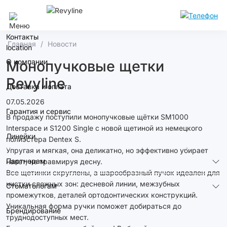
Екатеринбург
Контакты
Главная
Новости
О компании
Монопучковые щетки
Revyline
Доставка и оплата
07.05.2026
Гарантия и сервис
В продажу поступили монопучковые щётки SM1000
Interspace и S1200 Single с новой щетиной из немецкого
Линейки
полиэстера Dentex S.
Упругая и мягкая, она деликатно, но эффективно убирает
Партнерам
налет, не травмируя десну.
Все щетинки скруглены, а шарообразный пучок идеален для
чистки сложных зон: десневой линии, межзубных
Стоматологам
промежутков, деталей ортодонтических конструкций.
Уникальная форма ручки поможет добираться до
Брендирование
труднодоступных мест.