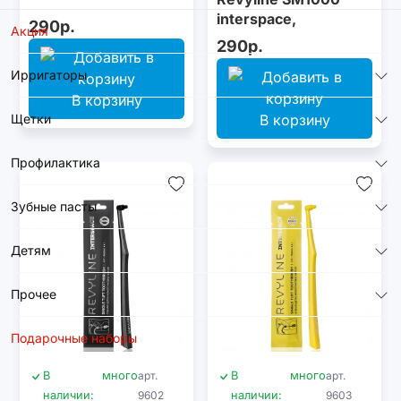
interspace,
290р.
Акция
монопучковая,
290р.
голубая
Ирригаторы
В корзину
Щетки
В корзину
Профилактика
Зубные пасты
Детям
Прочее
Подарочные наборы
В
много
арт.
В
много
арт.
наличии:
9602
наличии:
9603