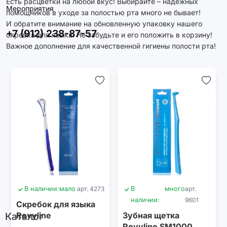
Есть расцветки на любой вкус! Выбирайте – надежных
Мероприятия
помощников в уходе за полостью рта много не бывает!
И обратите внимание на обновленную упаковку нашего
+7 (912) 238-87-57
скребка для языка. Не забудьте и его положить в корзину!
Важное дополнение для качественной гигиены полости рта!
В наличии:
мало
арт. 4273
В
много
арт.
наличии:
9601
Скребок для языка
Каталог
Revyline
Зубная щетка
Revyline SM1000