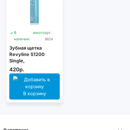
В
много
арт.
наличии:
9624
Зубная щетка
Revyline S1200
Single,
монопучковая,
420р.
голубая
В корзину
О компании