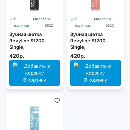
В
много
арт.
В
много
арт.
наличии:
9622
наличии:
9623
Зубная щетка
Зубная щетка
Revyline S1200
Revyline S1200
Single,
Single,
монопучковая,
монопучковая,
420р.
420р.
серая
розовая
В корзину
В корзину