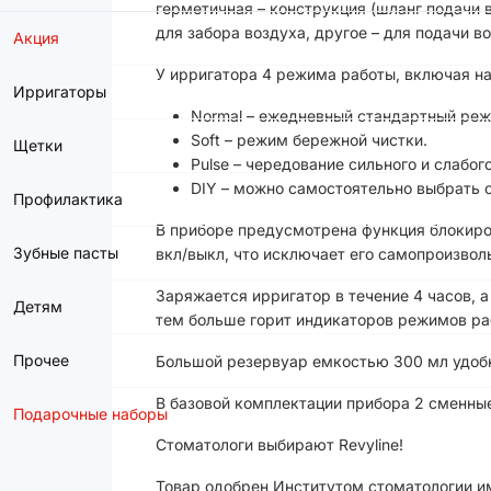
герметичная – конструкция (шланг подачи в
для забора воздуха, другое – для подачи в
Акция
У ирригатора 4 режима работы, включая н
Ирригаторы
Normal – ежедневный стандартный реж
Soft – режим бережной чистки.
Щетки
Pulse – чередование сильного и слабог
DIY – можно самостоятельно выбрать о
Профилактика
В приборе предусмотрена функция блокиро
Зубные пасты
вкл/выкл, что исключает его самопроизвол
Заряжается ирригатор в течение 4 часов, 
Детям
тем больше горит индикаторов режимов ра
Прочее
Большой резервуар емкостью 300 мл удобно
В базовой комплектации прибора 2 сменны
Подарочные наборы
Стоматологи выбирают Revyline!
Товар одобрен Институтом стоматологии им