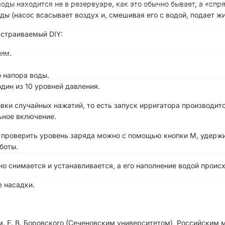
оды находится не в резервуаре, как это обычно бывает, а «спр
оды (насос всасывает воздух и, смешивая его с водой, подает ж
астраиваемый DIY:
им.
о напора воды.
дин из 10 уровней давления.
вки случайных нажатий, то есть запуск ирригатора производит
ьное включение.
а проверить уровень заряда можно с помощью кнопки М, удерж
боты.
 снимается и устанавливается, а его наполнение водой происх
е насадки.
. Е. В. Боровского (Сеченовским университетом), Российским 