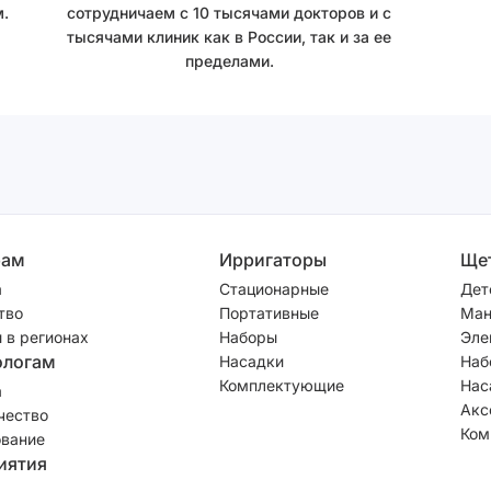
.
сотрудничаем с 10 тысячами докторов и с
тысячами клиник как в России, так и за ее
пределами.
рам
Ирригаторы
Ще
а
Стационарные
Дет
тво
Портативные
Ман
 в регионах
Наборы
Эле
ологам
Насадки
Наб
Комплектующие
Нас
а
Акс
чество
Ком
вание
иятия