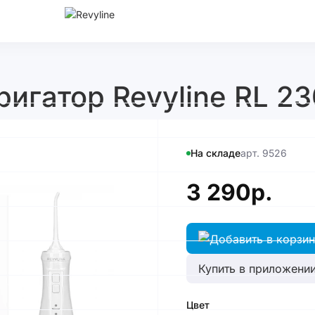
игатор Revyline RL 23
На складе
арт. 9526
3 290р.
Купить в приложении
Цвет