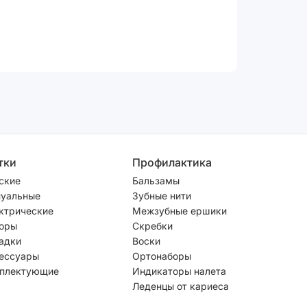
тки
Профилактика
ские
Бальзамы
уальные
Зубные нити
ктрические
Межзубные ершики
оры
Скребки
адки
Воски
ессуары
Ортонаборы
плектующие
Индикаторы налета
Леденцы от кариеса